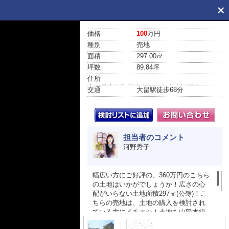
価格
100
万円
種別
売地
面積
297.00㎡
坪数
89.84坪
住所
山口県大島郡周防大島町大字小松開作
交通
大畠駅
徒歩68分
担当者のコメント
河野秀子
幅広い方にご好評の、360万円のこちら
の土地はいかがでしょうか！広さの心
配がいらない土地面積297㎡(公簿)！こ
ちらの売地は、土地の購入を検討され
ている方にイチオシ！土地を山陽本線
大畠周辺で購入しませんか！0820-22-