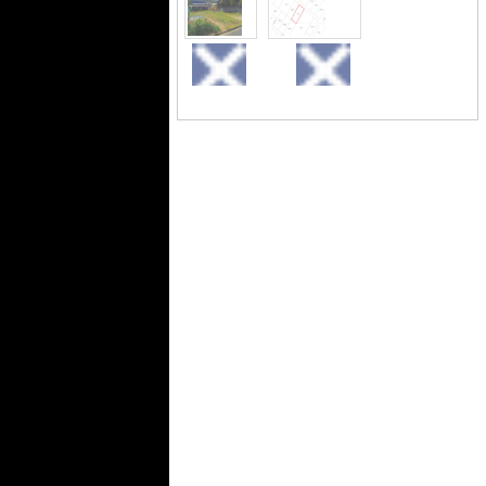
5020または、info@t-rexfs.co.jpからテ
ィーレックスまでお問い合わせくださ
いませ(^o^)
外観
土地図