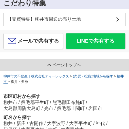
こだわり特集
【売買特集】柳井市周辺の売り土地
メールで共有する
LINEで共有する
ページトップへ
柳井市の不動産｜株式会社ティーレックス
>
(売買・投資)地域から探す
>
柳井
市
>
柳井・天神
市区町村から探す
柳井市
/
熊毛郡平生町
/
熊毛郡田布施町
/
大島郡周防大島町
/
光市
/
熊毛郡上関町
/
岩国市
町名から探す
柳井
/
新庄
/
古開作
/
大字波野
/
大字平生町
/
神代
/