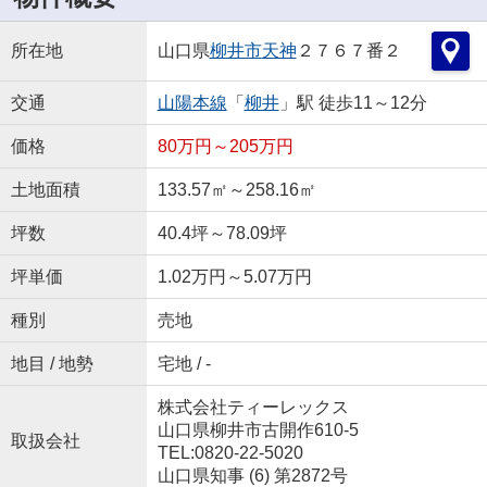
所在地
山口県
柳井市
天神
２７６７番２
交通
山陽本線
「
柳井
」駅 徒歩11～12分
価格
80万円～205万円
土地面積
133.57㎡～258.16㎡
坪数
40.4坪～78.09坪
坪単価
1.02万円～5.07万円
種別
売地
地目 / 地勢
宅地 / -
株式会社ティーレックス
山口県柳井市古開作610-5
取扱会社
TEL:0820-22-5020
山口県知事 (6) 第2872号