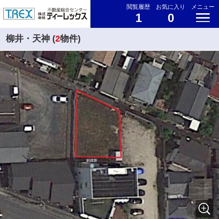
閲覧履歴
お気に入り
メニュー
1
0
柳井・天神 (
2
物件)