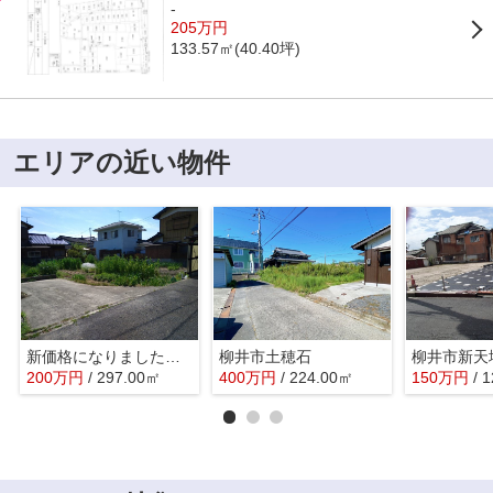
-
205万円
133.57㎡(40.40坪)
エリアの近い物件
新価格になりました！柳井・柳井中近く
柳井市土穂石
柳井市新天
200
万
円
/ 297.00㎡
400
万
円
/ 224.00㎡
150
万
円
/ 