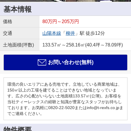
基本情報
価格
80万円～205万円
交通
山陽本線
「
柳井
」駅 徒歩12分
土地面積(坪数)
133.57㎡～258.16㎡(40.4坪～78.09坪)
お問い合わせ(無料)
環境の良いエリアにある売地です。立地している商業地域は、
150㎡以上の工場を建てることはできない地域となっていま
す。広さの心配がいらない土地面積133.57㎡(公簿)。お客様を
当社ティーレックスの経験と知識が豊富なスタッフがお待ちし
ております。お気軽に0820-22-5020またはinfo@t-rexfs.co.jpま
でご連絡ください。
物件概要