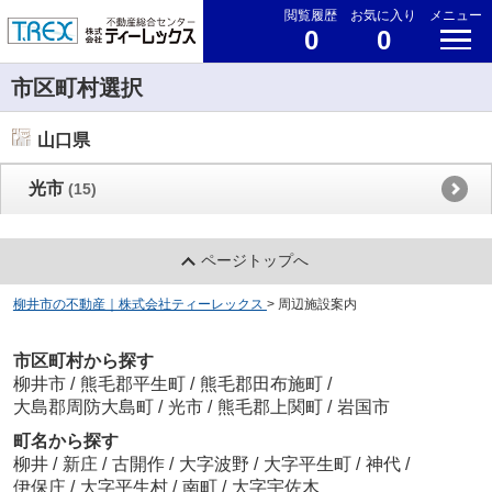
閲覧履歴
お気に入り
メニュー
0
0
市区町村選択
山口県
光市
(15)
ページトップへ
柳井市の不動産｜株式会社ティーレックス
>
周辺施設案内
市区町村から探す
柳井市
/
熊毛郡平生町
/
熊毛郡田布施町
/
大島郡周防大島町
/
光市
/
熊毛郡上関町
/
岩国市
町名から探す
柳井
/
新庄
/
古開作
/
大字波野
/
大字平生町
/
神代
/
伊保庄
/
大字平生村
/
南町
/
大字宇佐木