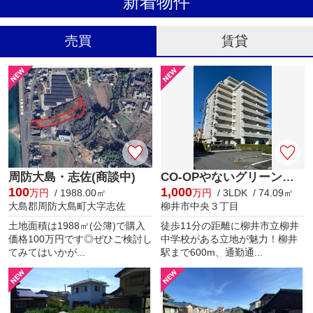
新着物件
売買
賃貸
周防大島・志佐(商談中)
CO-OPやないグリーンマンション
100
1,000
万円
/ 1988.00㎡
万円
/ 3LDK / 74.09㎡
大島郡周防大島町大字志佐
柳井市中央３丁目
土地面積は1988㎡(公簿)で購入
徒歩11分の距離に柳井市立柳井
価格100万円です◎ぜひご検討し
中学校がある立地が魅力！柳井
てみてはいかが...
駅まで600m、通勤通...