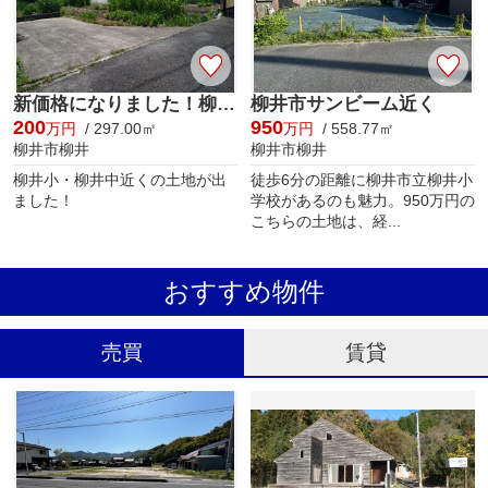
新価格になりました！柳井・柳井中近く
柳井市サンビーム近く
200
950
万円
/ 297.00㎡
万円
/ 558.77㎡
柳井市柳井
柳井市柳井
柳井小・柳井中近くの土地が出
徒歩6分の距離に柳井市立柳井小
ました！
学校があるのも魅力。950万円の
こちらの土地は、経...
おすすめ物件
売買
賃貸