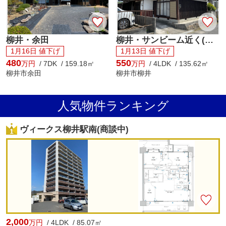
柳井・余田
柳井・サンビーム近く(商談中)
1月16日 値下げ
1月13日 値下げ
480
550
万円
/ 7DK / 159.18㎡
万円
/ 4LDK / 135.62㎡
柳井市余田
柳井市柳井
人気物件ランキング
ヴィークス柳井駅南(商談中)
2,000
万円
/ 4LDK / 85.07㎡