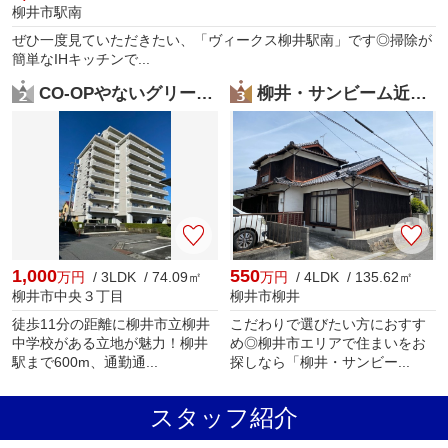
柳井市駅南
ぜひ一度見ていただきたい、「ヴィークス柳井駅南」です◎掃除が
簡単なIHキッチンで...
CO-OPやないグリーンマンション
柳井・サンビーム近く(商談中)
1,000
550
万円
/ 3LDK / 74.09㎡
万円
/ 4LDK / 135.62㎡
柳井市中央３丁目
柳井市柳井
徒歩11分の距離に柳井市立柳井
こだわりで選びたい方におすす
中学校がある立地が魅力！柳井
め◎柳井市エリアで住まいをお
駅まで600m、通勤通...
探しなら「柳井・サンビー...
スタッフ紹介