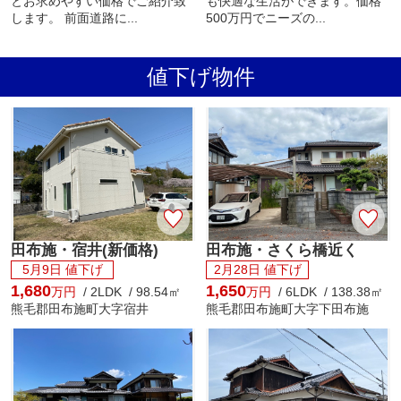
とお求めやすい価格でご紹介致
も快適な生活ができます。価格
します。 前面道路に...
500万円でニーズの...
値下げ物件
田布施・宿井(新価格)
田布施・さくら橋近く
5月9日 値下げ
2月28日 値下げ
1,680
1,650
万円
/ 2LDK / 98.54㎡
万円
/ 6LDK / 138.38㎡
熊毛郡田布施町大字宿井
熊毛郡田布施町大字下田布施