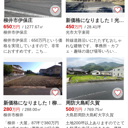
柳井市伊保庄
新価格になりました！光・束荷
650
450
万円
/ 1277.67㎡
万円
/ 28.41坪
柳井市伊保庄
光市大字束荷
柳井市伊保庄：650万円という価
幹線道路沿いにたたずむおしゃ
格を実現していますので、非常
れな建物です。 事務所・カフ
におすすめです。こち...
ェ・趣味の遊び場等いろい...
新価格になりました！柳井・大屋
周防大島町久賀
280
500
万円
/ 288.00㎡
万円
/ 769.75㎡
柳井市柳井
大島郡周防大島町大字久賀
「柳井・大屋」87坪で380万円
土地200坪以上ありますのでとて