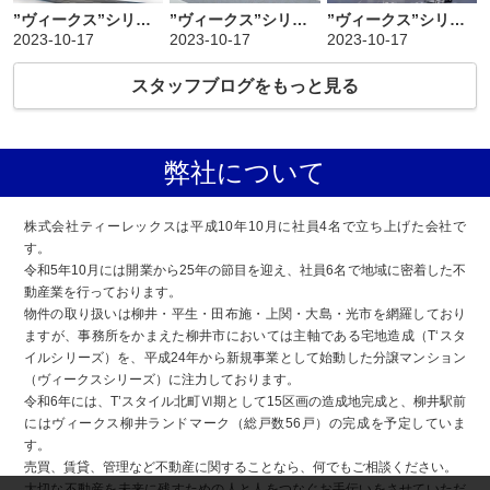
”ヴィークス”シリーズのご紹介③（マンション施工事例）
”ヴィークス”シリーズのご紹介②（マンション施工事例）
”ヴィークス”シリーズのご紹介①（マンション施工事例）
2023-10-17
2023-10-17
2023-10-17
スタッフブログをもっと見る
弊社について
株式会社ティーレックスは平成10年10月に社員4名で立ち上げた会社で
す。
令和5年10月には開業から25年の節目を迎え、社員6名で地域に密着した不
動産業を行っております。
物件の取り扱いは柳井・平生・田布施・上関・大島・光市を網羅しており
ますが、事務所をかまえた柳井市においては主軸である宅地造成（T‘スタ
イルシリーズ）を、平成24年から新規事業として始動した分譲マンション
（ヴィークスシリーズ）に注力しております。
令和6年には、T’スタイル北町Ⅵ期として15区画の造成地完成と、柳井駅前
にはヴィークス柳井ランドマーク（総戸数56戸）の完成を予定していま
す。
売買、賃貸、管理など不動産に関することなら、何でもご相談ください。
大切な不動産を未来に残すための人と人をつなぐお手伝いをさせていただ