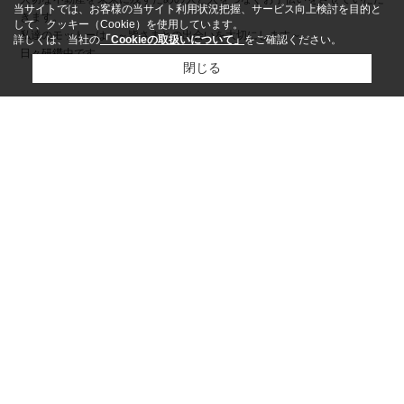
当サイトでは、お客様の当サイト利用状況把握、サービス向上検討を目的と
きます。
して、クッキー（Cookie）を使用しています。
私達のモットーは ～皆さまとの出会いを大切にします～
詳しくは、当社の
「Cookieの取扱いについて」
をご確認ください。
日々研鑽中です。
閉じる
ページトップへ
市区町村から探す
柳井市
/
熊毛郡平生町
/
熊毛郡田布施町
/
大島郡周防大島町
/
光市
/
熊毛郡上関町
/
岩国市
町名から探す
柳井
/
新庄
/
古開作
/
大字波野
/
大字平生町
/
神代
/
伊保庄
/
大字平生村
/
南町
/
大字宇佐木
路線から探す
山陽本線
/
岩徳線
駅から探す
柳井
/
田布施
/
大畠
/
柳井港
/
岩田
/
周防高森
/
光