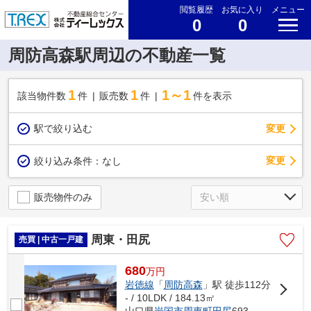
閲覧履歴
お気に入り
メニュー
0
0
周防高森駅周辺の不動産一覧
1
1
1～1
該当物件数
件
販売数
件
件を表示
駅で絞り込む
変更
変更
絞り込み条件：
なし
販売物件のみ
周東・田尻
売買 | 中古一戸建
680
万
円
岩徳線
「
周防高森
」駅 徒歩112分
- / 10LDK / 184.13㎡