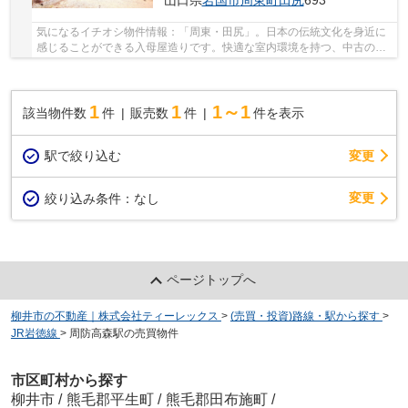
山口県
岩国市
周東町田尻
693
気になるイチオシ物件情報：「周東・田尻」。日本の伝統文化を身近に
感じることができる入母屋造りです。快適な室内環境を持つ、中古の一
戸建て物件となっています。ティーレックスで...
1
1
1～1
該当物件数
件
販売数
件
件を表示
駅で絞り込む
変更
変更
絞り込み条件：
なし
ページトップへ
柳井市の不動産｜株式会社ティーレックス
>
(売買・投資)路線・駅から探す
>
JR岩徳線
>
周防高森駅の売買物件
市区町村から探す
柳井市
/
熊毛郡平生町
/
熊毛郡田布施町
/