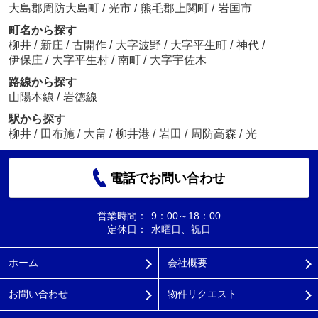
大島郡周防大島町
/
光市
/
熊毛郡上関町
/
岩国市
町名から探す
柳井
/
新庄
/
古開作
/
大字波野
/
大字平生町
/
神代
/
伊保庄
/
大字平生村
/
南町
/
大字宇佐木
路線から探す
山陽本線
/
岩徳線
駅から探す
柳井
/
田布施
/
大畠
/
柳井港
/
岩田
/
周防高森
/
光
電話でお問い合わせ
営業時間：
9：00～18：00
定休日：
水曜日、祝日
ホーム
会社概要
お問い合わせ
物件リクエスト