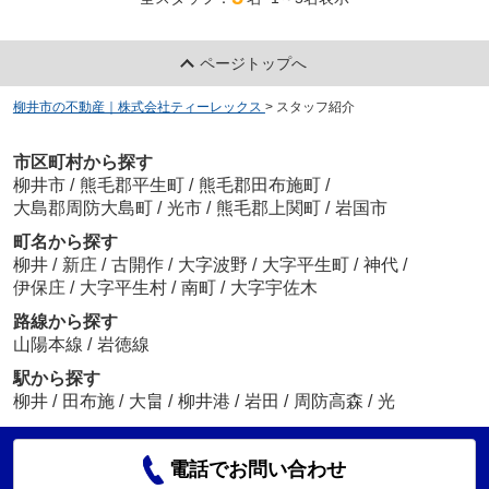
ページトップへ
柳井市の不動産｜株式会社ティーレックス
>
スタッフ紹介
市区町村から探す
柳井市
/
熊毛郡平生町
/
熊毛郡田布施町
/
大島郡周防大島町
/
光市
/
熊毛郡上関町
/
岩国市
町名から探す
柳井
/
新庄
/
古開作
/
大字波野
/
大字平生町
/
神代
/
伊保庄
/
大字平生村
/
南町
/
大字宇佐木
路線から探す
山陽本線
/
岩徳線
駅から探す
柳井
/
田布施
/
大畠
/
柳井港
/
岩田
/
周防高森
/
光
電話でお問い合わせ