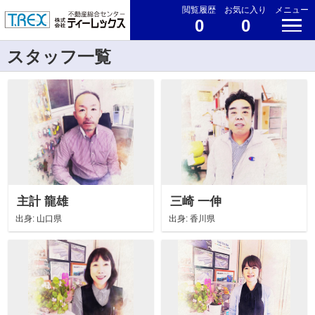
閲覧履歴
お気に入り
メニュー
0
0
スタッフ一覧
主計 龍雄
三崎 一伸
出身:
山口県
出身:
香川県