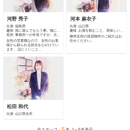
河野 秀子
河本 麻衣子
出身:
福島県
出身:
山口県
趣味:
孫に遊んでもらう事。猫に遊
趣味:
お酒を飲むこと、美味しいも
長所:
んでもらう事。...
事務所一の年長ですが、元気
のを食べること...
柳井近郊の賃貸物件のご紹介はお
とやる気は負け...
女性の営業職なので、女性のお客
任せください。
様から頼られる担当を心がけてい
ます。 話にくいこと...
松田 和代
出身:
山口県光市
5
全スタッフ：
名 1～5名表示