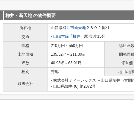
柳井・新天地
の物件概要
所在地
山口県
柳井市
新天地
２８０２番31
山陽本線
「
柳井
」駅 徒歩13分
交通
価格
210万円～550万円
総区画
土地面積
135.32㎡～211.30㎡
開発面
坪数
40.93坪～63.91坪
坪単価
種別
売地
地目/地
株式会社ティーレックス
山口県柳井市古開作6
取扱会社
山口県知事 (6) 第2872号