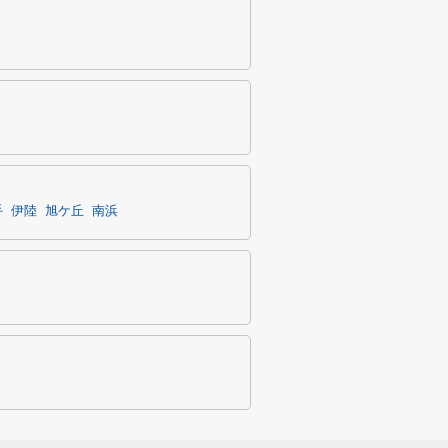
手
伊陸
旭ケ丘
南浜