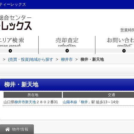
ティーレックス
営業時間
ス
>
(売買・投資)地域から探す
>
柳井市
>
柳井・新天地
柳井・新天地
所在地
交通
山口県
柳井市
新天地
２８０２番31
山陽本線
「
柳井
」駅 徒歩13～14分
物件情報