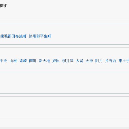
探す
熊毛郡田布施町
熊毛郡平生町
中央
山根
遠崎
南町
新天地
姫田
柳井津
大畠
天神
阿月
片野西
東土