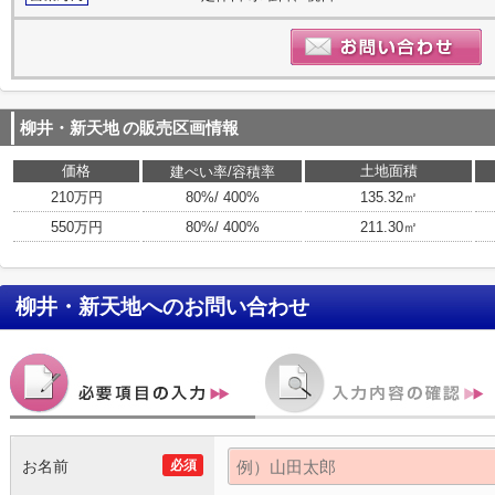
柳井・新天地
の販売区画情報
価格
土地面積
建ぺい率/容積率
210万円
80%/ 400%
135.32㎡
550万円
80%/ 400%
211.30㎡
柳井・新天地
へのお問い合わせ
お名前
必須