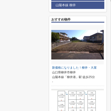
山陽本線 柳井
おすすめ物件
新価格になりました！柳井・大屋
山口県柳井市柳井
山陽本線「柳井港」駅 徒歩25分
-