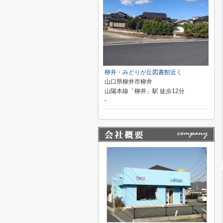
柳井・みどりが丘図書館近く
山口県柳井市柳井
山陽本線「柳井」駅 徒歩12分
-