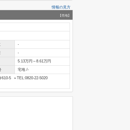
情報の見方
【売地】
数
-
積
-
5.13万円～8.61万円
勢
宅地 /-
10-5
TEL:0820-22-5020