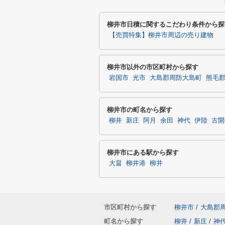
柳井市日積に関するこだわり条件から探
【売買特集】柳井市周辺の売り建物
柳井市以外の市区町村から探す
岩国市
光市
大島郡周防大島町
熊毛
柳井市の町名から探す
柳井
新庄
阿月
余田
神代
伊陸
古開
柳井市にある駅から探す
大畠
柳井港
柳井
市区町村から探す
柳井市
/
大島郡
町名から探す
柳井
/
新庄
/
神