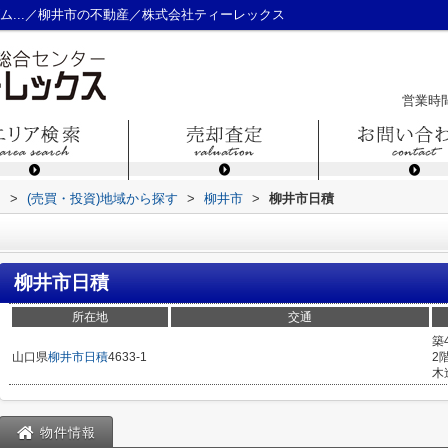
ム...／柳井市の不動産／株式会社ティーレックス
営業時間
ス
>
(売買・投資)地域から探す
>
柳井市
>
柳井市日積
柳井市日積
所在地
交通
築
山口県
柳井市
日積
4633-1
2
木
物件情報