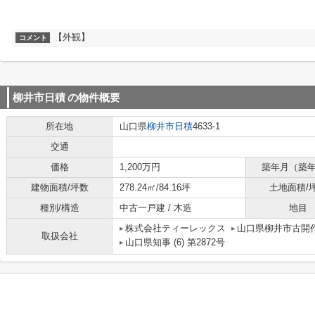
【外観】
コメント
柳井市日積
の物件概要
所在地
山口県
柳井市
日積
4633-1
交通
価格
1,200万円
築年月（築
建物面積/坪数
278.24㎡/84.16坪
土地面積/
種別/構造
中古一戸建 / 木造
地目
株式会社ティーレックス
山口県柳井市古開作6
取扱会社
山口県知事 (6) 第2872号