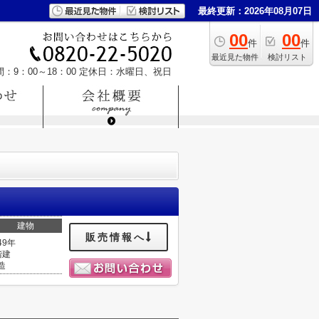
最終更新：2026年08月07日
00
00
件
件
最近見た物件
検討リスト
：9：00～18：00
定休日：水曜日、祝日
建物
販売情報へ
49年
階建
造