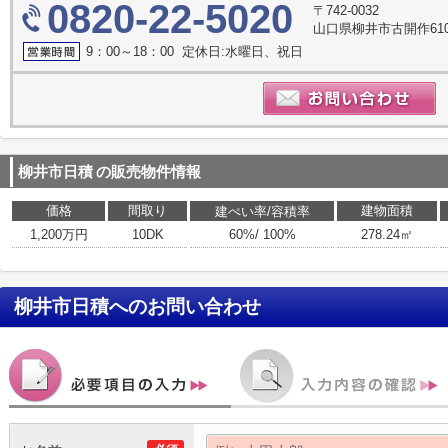
0820-22-5020
〒742-0032
山口県柳井市古開作610
9：00～18：00 定休日:水曜日、祝日
柳井市日積
の販売物件情報
価格
間取り
建物面積
建ぺい率/容積率
1,200万円
10DK
60%/ 100%
278.24㎡
柳井市日積
へのお問い合わせ