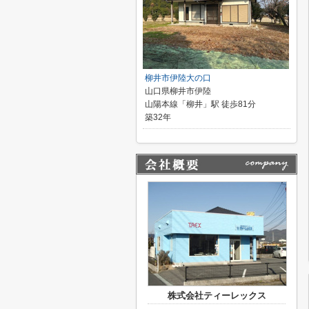
柳井市伊陸大の口
山口県柳井市伊陸
山陽本線「柳井」駅 徒歩81分
築32年
株式会社ティーレックス