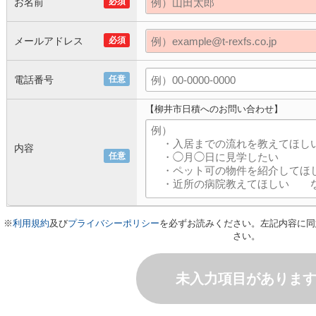
お名前
必須
メールアドレス
必須
電話番号
任意
【柳井市日積へのお問い合わせ】
内容
任意
※
利用規約
及び
プライバシーポリシー
を必ずお読みください。左記内容に同
さい。
未入力項目がありま