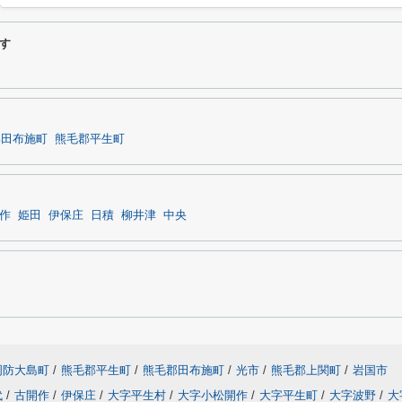
す
郡田布施町
熊毛郡平生町
作
姫田
伊保庄
日積
柳井津
中央
周防大島町
/
熊毛郡平生町
/
熊毛郡田布施町
/
光市
/
熊毛郡上関町
/
岩国市
代
/
古開作
/
伊保庄
/
大字平生村
/
大字小松開作
/
大字平生町
/
大字波野
/
大