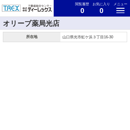
閲覧履歴
お気に入り
メニュー
0
0
オリーブ薬局光店
所在地
山口県光市虹ケ浜３丁目16-30