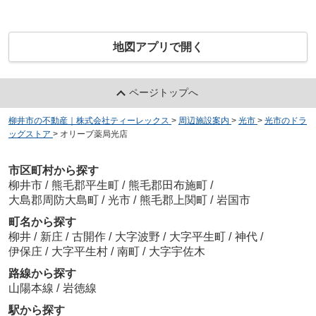
地図アプリで開く
ページトップへ
柳井市の不動産｜株式会社ティーレックス
>
周辺施設案内
>
光市
>
光市のドラ
ッグストア
>
オリーブ薬局光店
市区町村から探す
柳井市
/
熊毛郡平生町
/
熊毛郡田布施町
/
大島郡周防大島町
/
光市
/
熊毛郡上関町
/
岩国市
町名から探す
柳井
/
新庄
/
古開作
/
大字波野
/
大字平生町
/
神代
/
伊保庄
/
大字平生村
/
南町
/
大字宇佐木
路線から探す
山陽本線
/
岩徳線
駅から探す