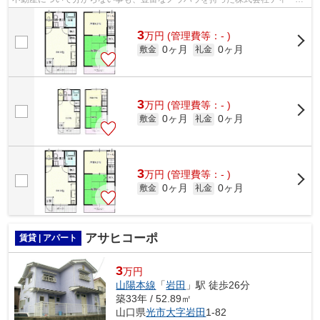
ックススタッフが丁寧に対応致します...
3
万
円
(管理費等：- )
0ヶ月
0ヶ月
敷金
礼金
3
万
円
(管理費等：- )
0ヶ月
0ヶ月
敷金
礼金
3
万
円
(管理費等：- )
0ヶ月
0ヶ月
敷金
礼金
アサヒコーポ
賃貸 | アパート
3
万円
山陽本線
「
岩田
」駅 徒歩26分
築33年 / 52.89㎡
山口県
光市
大字岩田
1-82