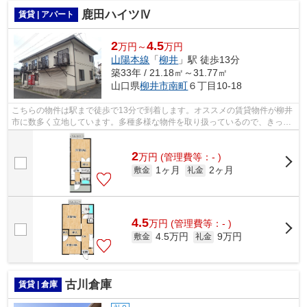
鹿田ハイツⅣ
賃貸 | アパート
2
4.5
万円～
万円
山陽本線
「
柳井
」駅 徒歩13分
築33年 / 21.18㎡～31.77㎡
山口県
柳井市
南町
６丁目10-18
こちらの物件は駅まで徒歩で13分で到着します。オススメの賃貸物件が柳井
市に数多く立地しています。多種多様な物件を取り扱っているので、きっと
希望する物件に出会えるはずです。お...
2
万
円
(管理費等：- )
1ヶ月
2ヶ月
敷金
礼金
4.5
万
円
(管理費等：- )
4.5万円
9万円
敷金
礼金
古川倉庫
賃貸 | 倉庫