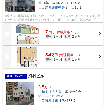
築31年 / 24.00㎡～151.65㎡
山口県
柳井市
中央
３丁目18-1
山陽ビル：山陽本線柳井にも近くて便利。こちらの物件はアパートです。駅
まで平坦な場所で移動もラクな物件です。駅まで徒歩5分の立地が魅力的
な、利便性の高い物件です。丁寧かつ迅速...
7
万
円
(管理費等：- )
1ヶ月
2ヶ月
敷金
礼金
3.4
万
円
(管理費等：- )
1ヶ月
1ヶ月
敷金
礼金
河村ビル
賃貸 | アパート
3.5
万円
山陽本線
「
大畠
」駅 徒歩2分
築36年 / 19.83㎡
山口県
柳井市
神代
4183-7