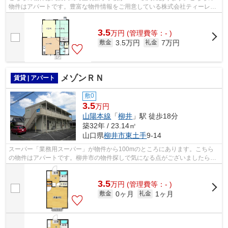
物件はアパートです。豊富な物件情報をご用意している株式会社ティーレッ
クスへのお問い合わせは、TEL[0820-22-5...
3.5
万
円
(管理費等：- )
3.5万円
7万円
敷金
礼金
メゾンＲＮ
賃貸 | アパート
敷0
3.5
万円
山陽本線
「
柳井
」駅 徒歩18分
築32年 / 23.14㎡
山口県
柳井市
東土手
9-14
スーパー「業務用スーパー」が物件から100mのところにあります。こちら
の物件はアパートです。柳井市の物件探しで気になる点がございましたら、
お気軽に株式会社ティーレックスまでご...
3.5
万
円
(管理費等：- )
0ヶ月
1ヶ月
敷金
礼金