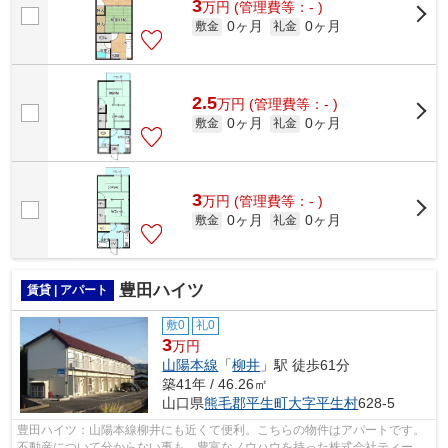
3
万
円
(管理費等：- )
0ヶ月
0ヶ月
敷金
礼金
2.5
万
円
(管理費等：- )
0ヶ月
0ヶ月
敷金
礼金
3
万
円
(管理費等：- )
0ヶ月
0ヶ月
敷金
礼金
豊田ハイツ
賃貸 | アパート
敷0
礼0
3
万円
山陽本線
「
柳井
」駅 徒歩61分
築41年 / 46.26㎡
山口県
熊毛郡平生町
大字平生村
628-5
豊田ハイツ：山陽本線柳井にも近くて便利。こちらの物件はアパートです。
不動産について分からない事も、豊富なノウハウを持った株式会社ティーレ