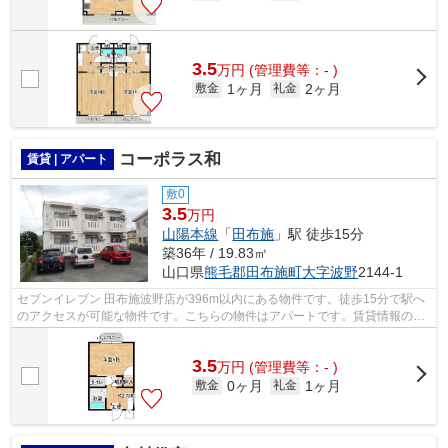
3.5
万
円
(管理費等：- )
1ヶ月
2ヶ月
敷金
礼金
コーポラス和
賃貸 | アパート
敷0
3.5
万円
山陽本線
「
田布施
」駅 徒歩15分
築36年 / 19.83㎡
山口県
熊毛郡田布施町
大字波野
2144-1
セブンイレブン 田布施波野店が396m以内にある物件です。徒歩15分で駅へ
のアクセスが可能な物件です。こちらの物件はアパートです。賃貸情報のこ
となら、地域に密着した当社の物件情報...
3.5
万
円
(管理費等：- )
0ヶ月
1ヶ月
敷金
礼金