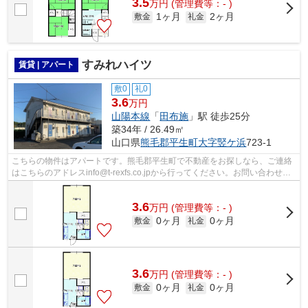
3.5
万
円
(管理費等：- )
1ヶ月
2ヶ月
敷金
礼金
すみれハイツ
賃貸 | アパート
敷0
礼0
3.6
万円
山陽本線
「
田布施
」駅 徒歩25分
築34年 / 26.49㎡
山口県
熊毛郡平生町
大字竪ケ浜
723-1
こちらの物件はアパートです。熊毛郡平生町で不動産をお探しなら、ご連絡
はこちらのアドレスinfo@t-rexfs.co.jpから行ってください。お問い合わせい
ただきましたら、お客様のご希望に...
3.6
万
円
(管理費等：- )
0ヶ月
0ヶ月
敷金
礼金
3.6
万
円
(管理費等：- )
0ヶ月
0ヶ月
敷金
礼金