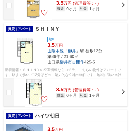
3.5
万
円
(管理費等：- )
0ヶ月
1ヶ月
敷金
礼金
ＳＨＩＮＹ
賃貸 | アパート
敷0
3.5
万円
山陽本線
「
柳井
」駅 徒歩12分
築36年 / 21.60㎡
山口県
柳井市
古開作
425-5
新着情報：ＳＨＩＮＹの空室情報ならコチラ。こちらの物件はアパートで
す。駅まで歩いて12分ほどの、魅力的な立地の物件です。地域に強い当社だ
から、柳井市エリア、山陽本線柳井周辺...
3.5
万
円
(管理費等：- )
0ヶ月
1ヶ月
敷金
礼金
ハイツ朝日
賃貸 | アパート
3.5
万円