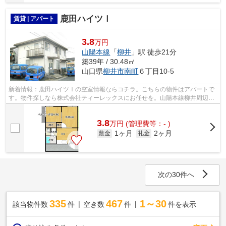
鹿田ハイツⅠ
賃貸 | アパート
3.8
万円
山陽本線
「
柳井
」駅 徒歩21分
築39年 / 30.48㎡
山口県
柳井市
南町
６丁目10-5
新着情報：鹿田ハイツⅠの空室情報ならコチラ。こちらの物件はアパートで
す。物件探しなら株式会社ティーレックスにお任せを。山陽本線柳井周辺の
物件詳細は0820-22-5020かinfo@t-rexfs...
3.8
万
円
(管理費等：- )
1ヶ月
2ヶ月
敷金
礼金
次の30件へ
335
467
1～30
該当物件数
件
空き数
件
件を表示