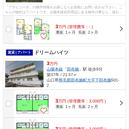
「アサヒコーポ」の物件情報をお探しならお気軽にお問い合わせ下さい。こ
ちらの物件はアパートです。山陽本線岩田周辺にある物件の事なら、迷わず
株式会社ティーレックスにご連絡下さ...
3
万
円
(管理費等：- )
1ヶ月
2ヶ月
敷金
礼金
ドリームハイツ
賃貸 | アパート
3
万円
山陽本線
「
田布施
」駅 徒歩9分
築37年 / 21.57㎡
山口県
熊毛郡田布施町
大字下田布施
501-
2
3
万
円
(管理費等：3,000円 )
1ヶ月
2ヶ月
敷金
礼金
3