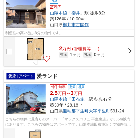
礼0
2
万円
山陽本線
「
柳井
」駅 徒歩8分
築126年 / 10.00㎡
山口県
柳井市
古開作
利便性の高い徒歩8分の物件です。
2
万
円
(管理費等：- )
1ヶ月
0ヶ月
敷金
礼金
愛ランド
賃貸 | アパート
仲手無料
敷0
礼0
2.5
3
万円～
万円
山陽本線
「
田布施
」駅 徒歩47分
築39年 / 28.18㎡
山口県
熊毛郡平生町
大字平生町
591-24
こちらの物件は最寄りのスーパー「マックスバリュ 平生東店」が335m以内
にあります。こちらの物件はアパートです。山陽本線田布施近くで物件情報
をお探しなら、当社までお気軽にご連絡...