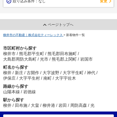
変更
絞り込み条件：
なし
ページトップへ
柳井市の不動産｜株式会社ティーレックス
>
新着物件一覧
市区町村から探す
柳井市
/
熊毛郡平生町
/
熊毛郡田布施町
/
大島郡周防大島町
/
光市
/
熊毛郡上関町
/
岩国市
町名から探す
柳井
/
新庄
/
古開作
/
大字波野
/
大字平生町
/
神代
/
伊保庄
/
大字平生村
/
南町
/
大字宇佐木
路線から探す
山陽本線
/
岩徳線
駅から探す
柳井
/
田布施
/
大畠
/
柳井港
/
岩田
/
周防高森
/
光