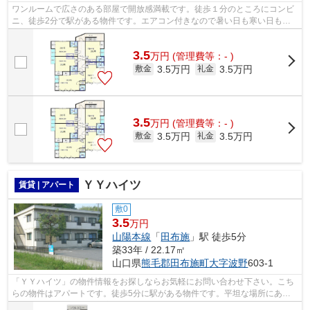
ワンルームで広さのある部屋で開放感満載です。徒歩１分のところにコンビ
ニ、徒歩2分で駅がある物件です。エアコン付きなので暑い日も寒い日も安
心して過ごせます。転居先に住み心地も...
3.5
万
円
(管理費等：- )
3.5万円
3.5万円
敷金
礼金
3.5
万
円
(管理費等：- )
3.5万円
3.5万円
敷金
礼金
ＹＹハイツ
賃貸 | アパート
敷0
3.5
万円
山陽本線
「
田布施
」駅 徒歩5分
築33年 / 22.17㎡
山口県
熊毛郡田布施町
大字波野
603-1
「ＹＹハイツ」の物件情報をお探しならお気軽にお問い合わせ下さい。こち
らの物件はアパートです。徒歩5分に駅がある物件です。平坦な場所にある
物件なら毎日の移動も快適です。駅周辺...