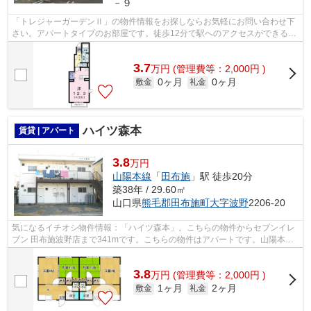
－９
「トレジャーガーデンⅡ」の物件情報をお探しならお気軽にお問い合わせ下
さい。アパートタイプのお部屋です。徒歩12分で駅へのアクセスができる物
件です。新たな生活を始めるために、賃...
3.7
万
円
(管理費等：2,000円 )
0ヶ月
0ヶ月
敷金
礼金
ハイツ森本
賃貸 | アパート
3.8
万円
山陽本線
「
田布施
」駅 徒歩20分
築38年 / 29.60㎡
山口県
熊毛郡田布施町
大字波野
2206-20
気になるイチオシ物件情報：「ハイツ森本」。こちらの物件からセブンイレ
ブン 田布施波野店まで341mです。こちらの物件はアパートです。山陽本線
田布施の近くで物件を探すのであれば、...
3.8
万
円
(管理費等：2,000円 )
1ヶ月
2ヶ月
敷金
礼金