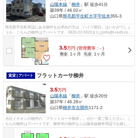
山陽本線
「
柳井
」駅 徒歩41分
築39年 / 46.02㎡
山口県
熊毛郡平生町
大字宇佐木
355-3
熊毛郡平生町周辺にある物件をお求めの方は「ハイツ朝日」はいかがでしょ
うか。こちらの物件はアパートです。0820-22-5020またはinfo@t-rexfs.co.jp
よりいつでもご連絡ください。熊毛...
3.5
万
円
(管理費等：- )
1ヶ月
1ヶ月
敷金
礼金
フラットカーサ柳井
賃貸 | アパート
3.5
万円
山陽本線
「
柳井
」駅 徒歩20分
築37年 / 46.28㎡
山口県
柳井市
古開作
1171-2
当社イチオシの物件の「フラットカーサ柳井」。ぜひ一度ご覧ください。こ
ちらの物件はアパートです。柳井市の物件なら山陽本線柳井周辺でお探し下
さい。株式会社ティーレックスまでの...