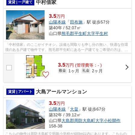
中村借家
賃貸 | 一戸建て
3.5
万円
山陽本線
「
田布施
」駅 徒歩57分
築40年 / 52.07㎡
山口県
熊毛郡平生町
大字平生村
「中村借家」のここがイチオシ。設備も間取りも申し分の無い、快適な住環
境のある戸建て物件です。熊毛郡平生町にある一戸建てをご希望の方は、交
通アクセスに便利な山陽本線田布施周...
3.5
万
円
(管理費等：- )
1ヶ月
2ヶ月
敷金
礼金
大島アールマンション
賃貸 | アパート
3.5
万円
山陽本線
「
大畠
」駅 徒歩67分
築32年 / 39.12㎡
山口県
大島郡周防大島町
大字小松開作
158-38
こちらの物件は周防大島町立明新小学校が489m以内にあります。こちらの