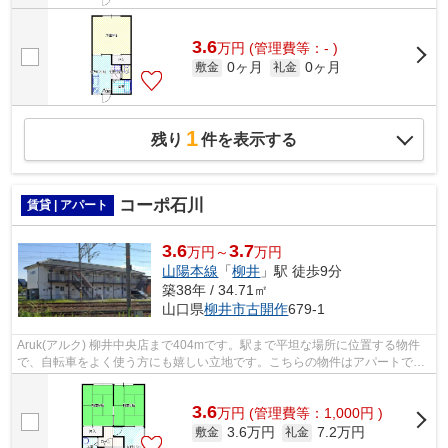
3.6
万
円
(管理費等：- )
0ヶ月
0ヶ月
敷金
礼金
1
残り
件を表示する
コーポ石川
賃貸 | アパート
3.6
3.7
万円～
万円
山陽本線
「
柳井
」駅 徒歩9分
築38年 / 34.71㎡
山口県
柳井市
古開作
679-1
Aruk(アルク) 柳井中央店まで404mです。駅まで平坦な場所に位置する物件
で、自転車をよく使う方にも嬉しい立地です。こちらの物件はアパートで
す。こだわりの条件として多い、駅徒歩9...
3.6
万
円
(管理費等：1,000円 )
3.6万円
7.2万円
敷金
礼金