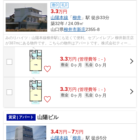
敷0
礼0
3.3
万円
山陽本線
「
柳井
」駅 徒歩33分
築32年 / 24.09㎡
山口県
柳井市
新庄
2355-8
みのりハイツ：山陽本線柳井駅にも近くて便利。セブンイレブン 柳井新庄店
が387mにある物件です。こちらの物件はアパートです。株式会社ティーレ
ックスでは、お客様が安心して快適に過...
3.3
万
円
(管理費等：- )
0ヶ月
0ヶ月
敷金
礼金
3.3
万
円
(管理費等：- )
0ヶ月
0ヶ月
敷金
礼金
山陽ビル
賃貸 | アパート
3.4
7
万円～
万円
山陽本線
「
柳井
」駅 徒歩5分