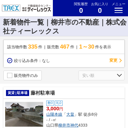
閲覧履歴
お気に入り
メニュー
0
0
新着物件一覧｜柳井市の不動産｜株式会
社ティーレックス
335
467
1～30
該当物件数
件
販売数
件
件を表示
変更
絞り込み条件：
なし
販売物件のみ
藤村駐車場
賃貸 | 駐車場
敷0
礼0
3,000
円
山陽本線
「
大畠
」駅 徒歩8分
- / -㎡
山口県
柳井市
神代
4333