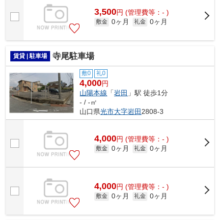
3,500
円
(管理費等：- )
0ヶ月
0ヶ月
敷金
礼金
寺尾駐車場
賃貸 | 駐車場
敷0
礼0
4,000
円
山陽本線
「
岩田
」駅 徒歩1分
- / -㎡
山口県
光市
大字岩田
2808-3
4,000
円
(管理費等：- )
0ヶ月
0ヶ月
敷金
礼金
4,000
円
(管理費等：- )
0ヶ月
0ヶ月
敷金
礼金