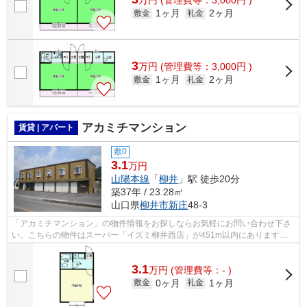
万
円
(管理費等：3,000円 )
1ヶ月
2ヶ月
敷金
礼金
3
万
円
(管理費等：3,000円 )
1ヶ月
2ヶ月
敷金
礼金
アカミチマンション
賃貸 | アパート
敷0
3.1
万円
山陽本線
「
柳井
」駅 徒歩20分
築37年 / 23.28㎡
山口県
柳井市
新庄
48-3
「アカミチマンション」の物件情報をお探しならお気軽にお問い合わせ下さ
い。こちらの物件はスーパー「イズミ柳井西店」が451m以内にあります。
こちらの物件はアパートです。柳井市エ...
3.1
万
円
(管理費等：- )
0ヶ月
1ヶ月
敷金
礼金