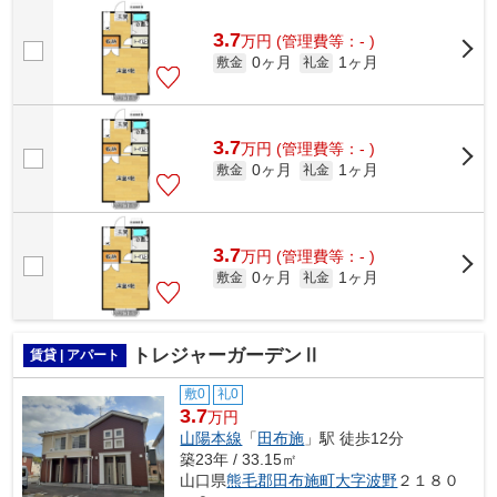
3.7
万
円
(管理費等：- )
0ヶ月
1ヶ月
敷金
礼金
3.7
万
円
(管理費等：- )
0ヶ月
1ヶ月
敷金
礼金
3.7
万
円
(管理費等：- )
0ヶ月
1ヶ月
敷金
礼金
トレジャーガーデンⅡ
賃貸 | アパート
敷0
礼0
3.7
万円
山陽本線
「
田布施
」駅 徒歩12分
築23年 / 33.15㎡
山口県
熊毛郡田布施町
大字波野
２１８０