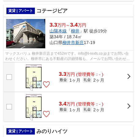
コテージピア
賃貸 | アパート
3.3
3.4
万円～
万円
山陽本線
「
柳井
」駅 徒歩19分
築34年 / 18.74㎡
山口県
柳井市
新庄
17-19
マックスバリュ 柳井新庄店まで452mです。info@t-rexfs.co.jpまでお問い合
わせください。柳井市にある不動産の詳細情報も、メールでお問い合わせい
ただけます。ご希望条件の記載をして...
3.3
万
円
(管理費等：- )
1ヶ月
2ヶ月
敷金
礼金
3.4
万
円
(管理費等：- )
1ヶ月
2ヶ月
敷金
礼金
みのりハイツ
賃貸 | アパート