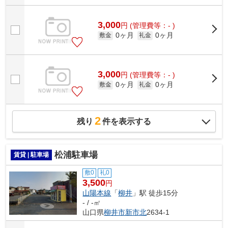
3,000
円
(管理費等：- )
0ヶ月
0ヶ月
敷金
礼金
3,000
円
(管理費等：- )
0ヶ月
0ヶ月
敷金
礼金
2
残り
件を表示する
松浦駐車場
賃貸 | 駐車場
敷0
礼0
3,500
円
山陽本線
「
柳井
」駅 徒歩15分
- / -㎡
山口県
柳井市
新市北
2634-1