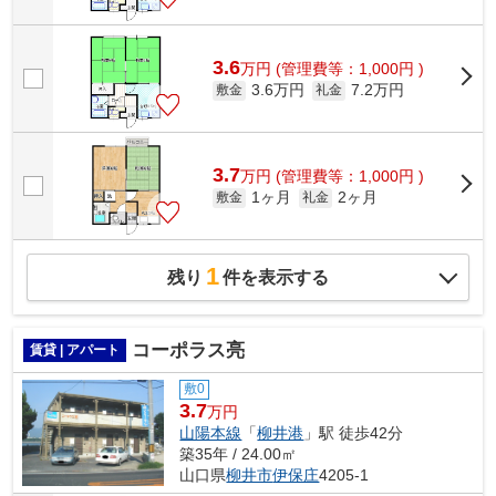
3.6
万
円
(管理費等：1,000円 )
3.6万円
7.2万円
敷金
礼金
3.7
万
円
(管理費等：1,000円 )
1ヶ月
2ヶ月
敷金
礼金
1
残り
件を表示する
コーポラス亮
賃貸 | アパート
敷0
3.7
万円
山陽本線
「
柳井港
」駅 徒歩42分
築35年 / 24.00㎡
山口県
柳井市
伊保庄
4205-1