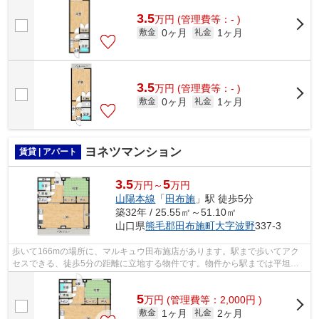
3.5
万
円
(管理費等：- )
0ヶ月
1ヶ月
敷金
礼金
3.5
万
円
(管理費等：- )
0ヶ月
1ヶ月
敷金
礼金
ヨネツマンション
賃貸 | アパート
3.5
5
万円～
万円
山陽本線
「
田布施
」駅 徒歩5分
築32年 / 25.55㎡～51.10㎡
山口県
熊毛郡田布施町
大字波野
337-3
歩いて166mの場所に、マルキュウ田布施店があります。駅まで歩いてアク
セスできる、徒歩5分の距離に立地する物件です。物件から駅までは平坦な
道なので、快適に移動できます。こちらの...
5
万
円
(管理費等：2,000円 )
1ヶ月
2ヶ月
敷金
礼金