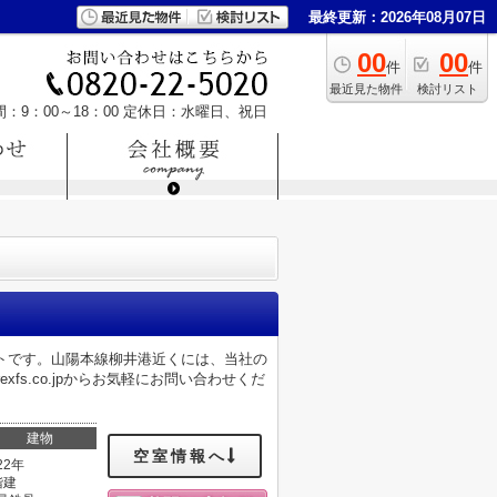
最終更新：2026年08月07日
00
00
件
件
最近見た物件
検討リスト
：9：00～18：00
定休日：水曜日、祝日
トです。山陽本線柳井港近くには、当社の
rexfs.co.jpからお気軽にお問い合わせくだ
建物
空室情報へ
22年
階建