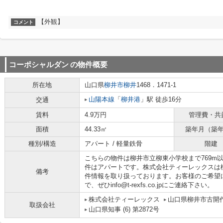
【外観】
コメント
コーポシャルダン
の物件概要
所在地
山口県
柳井市
柳井
1468．1471-1
山陽本線
「
柳井港
」駅 徒歩16分
交通
賃料
4.9万円
管理費・共
面積
44.33㎡
築年月（築
種別/構造
アパート / 軽量鉄骨
階建
こちらの物件は柳井市立柳東小学校まで769m
件はアパートです。株式会社ティーレックスは
備考
件情報を取り扱っております。お客様のご希望
で、ぜひinfo@t-rexfs.co.jpにご連絡下さい。
株式会社ティーレックス
山口県柳井市古開作6
取扱会社
山口県知事 (6) 第2872号