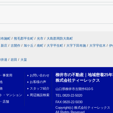
田布施町
/
熊毛郡平生町
/
光市
/
大島郡周防大島町
新庄
/
古開作
/
旭ケ丘
/
南町
/
大字平生町
/
大字下田布施
/
大字宇佐木
/
伊
柳井港
/
岩田
/
大畠
柳井市の不動産｜地域密着25
・事業用
お問い合わせ
株式会社ティーレックス
地
お客様の声
物
スタッフ紹介
山口県柳井市古開作610-5
ト・マンション
周辺施設検索
TEL:0820-22-5020
・店舗
FAX:0820-22-5030
Copyright(c) 株式会社ティーレックス
All Rights Reserved.