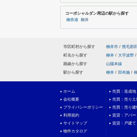
コーポシャルダン周辺の駅から探す
柳井港
柳井
市区町村から探す
柳井市
/
熊毛郡
町名から探す
柳井
/
大字波野
/
路線から探す
山陽本線
駅から探す
柳井
/
田布施
/
ホーム
売買：造成地
会社概要
売買：売り土
プライバシーポリシー
売買：売り建
利用規約
賃貸：アパー
サイトマップ
賃貸：戸建て
物件カタログ