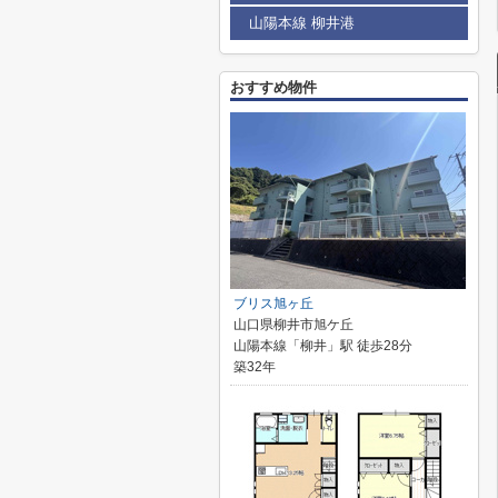
山陽本線 柳井港
おすすめ物件
ブリス旭ヶ丘
山口県柳井市旭ケ丘
山陽本線「柳井」駅 徒歩28分
築32年