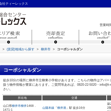
会社ティーレックス
営業時間
ス
>
(賃貸)地域から探す
>
柳井市
>
コーポシャルダン
コーポシャルダン
徒歩10分の場所に柳井市立柳東小学校があります。こちらの物件はアパー
扱う物件情報が豊富にあります。ご質問等あれば、0820-22-5020・info@t-
さい。
所在地
交通
築
山口県
柳井市
柳井
1468．
山陽本線
「
柳井港
」駅 徒歩16分
2
1471-1