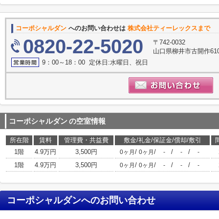
コーポシャルダン
へのお問い合わせは
株式会社ティーレックスまで
0820-22-5020
〒742-0032
山口県柳井市古開作610
9：00～18：00 定休日:水曜日、祝日
コーポシャルダン
の空室情報
所在階
賃料
管理費・共益費
敷金/礼金/保証金/償却/敷引
1階
4.9万円
3,500円
/
/
/
/
0ヶ月
0ヶ月
-
-
-
1階
4.9万円
3,500円
/
/
/
/
0ヶ月
0ヶ月
-
-
-
コーポシャルダン
へのお問い合わせ