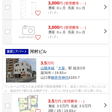
3,000
円
(管理費等：- )
0ヶ月
0ヶ月
敷金
礼金
- / - / -
3,000
円
(管理費等：- )
0ヶ月
0ヶ月
敷金
礼金
- / - / -
河村ビル
賃貸 | アパート
3.5
万円
山陽本線
「
大畠
」駅 徒歩2分
築36年 / 19.83㎡
山口県
柳井市
神代
4183-7
ワンルームで広さのある部屋で開放感満載です。徒歩１分のところにコンビ
ニ、徒歩2分で駅がある物件です。エアコン付きなので暑い日も寒い日も安
心して過ごせます。転居先に住み心地も...
3.5
万
円
(管理費等：- )
3.5万円
3.5万円
敷金
礼金
3階 / 1R / 19.83㎡