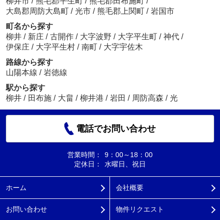
柳井市
/
熊毛郡平生町
/
熊毛郡田布施町
/
大島郡周防大島町
/
光市
/
熊毛郡上関町
/
岩国市
町名から探す
柳井
/
新庄
/
古開作
/
大字波野
/
大字平生町
/
神代
/
伊保庄
/
大字平生村
/
南町
/
大字宇佐木
路線から探す
山陽本線
/
岩徳線
駅から探す
柳井
/
田布施
/
大畠
/
柳井港
/
岩田
/
周防高森
/
光
電話でお問い合わせ
営業時間：
9：00～18：00
定休日：
水曜日、祝日
ホーム
会社概要
お問い合わせ
物件リクエスト