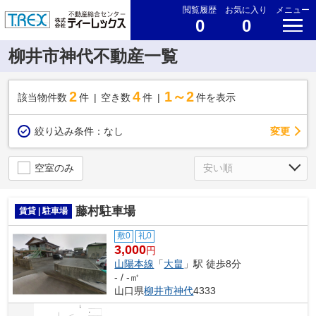
閲覧履歴
お気に入り
メニュー
0
0
柳井市神代不動産一覧
2
4
1～2
該当物件数
件
空き数
件
件を表示
変更
絞り込み条件：
なし
空室のみ
藤村駐車場
賃貸 | 駐車場
敷0
礼0
3,000
円
山陽本線
「
大畠
」駅 徒歩8分
- / -㎡
山口県
柳井市
神代
4333