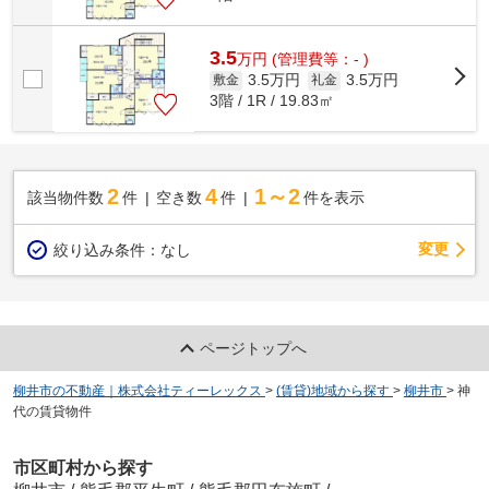
3.5
万
円
(管理費等：- )
3.5万円
3.5万円
敷金
礼金
3階 / 1R / 19.83㎡
2
4
1～2
該当物件数
件
空き数
件
件を表示
変更
絞り込み条件：
なし
ページトップへ
柳井市の不動産｜株式会社ティーレックス
>
(賃貸)地域から探す
>
柳井市
>
神
代の賃貸物件
市区町村から探す