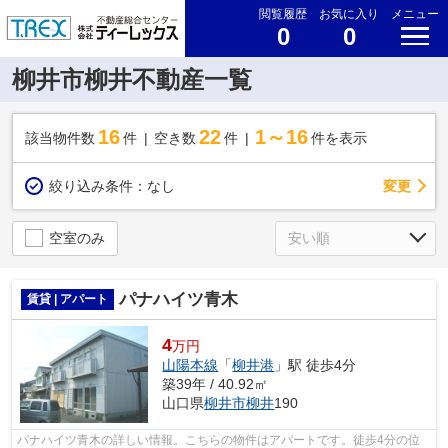
閲覧履歴
お気に入り
メニュー
0
0
柳井市柳井不動産一覧
16
22
1～16
該当物件数
件
空き数
件
件を表示
変更
絞り込み条件：
なし
空室のみ
パナハイツ青木
賃貸 | アパート
4
万円
山陽本線
「
柳井港
」駅 徒歩4分
築39年 / 40.92㎡
山口県
柳井市
柳井
190
パナハイツ青木の詳しい情報。こちらの物件はアパートです。徒歩4分の位