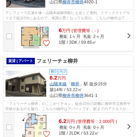
山口県
柳井市
柳井
4920-1
アンフォーラ広瀬Ｂ棟：山陽本線柳井駅にも近くて便利。ドラックストアモ
リまで徒歩5分にあるので、体調が悪くなっても安心。こちらの物件はアパ
ートです。ゴミ出しを楽にするために、...
6
万
円
(管理費等：- )
1ヶ月
2ヶ月
敷金
礼金
1階 / 3DK / 59.85㎡
フェリーチェ柳井
賃貸 | アパート
敷0
礼0
6.2
万円
山陽本線
「
柳井
」駅 徒歩15分
築14年 / 53.22㎡
山口県
柳井市
柳井
3641-1
「フェリーチェ柳井」のここがイチオシ。徒歩10分の距離に柳井市立柳井中
学校があるのも魅力。こちらの物件はアパートです。駅までのアクセスが良
い、徒歩15分のところに位置する物件...
6.2
万
円
(管理費等：2,000円 )
0ヶ月
0ヶ月
敷金
礼金
1階 / 2LDK / 53.22㎡