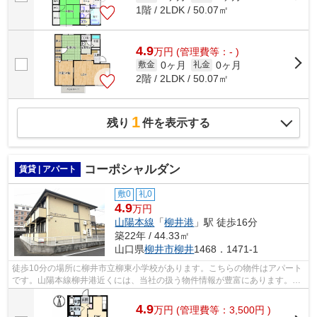
1階 / 2LDK / 50.07㎡
4.9
万
円
(管理費等：- )
0ヶ月
0ヶ月
敷金
礼金
2階 / 2LDK / 50.07㎡
1
残り
件を表示する
コーポシャルダン
賃貸 | アパート
敷0
礼0
4.9
万円
山陽本線
「
柳井港
」駅 徒歩16分
築22年 / 44.33㎡
山口県
柳井市
柳井
1468．1471-1
徒歩10分の場所に柳井市立柳東小学校があります。こちらの物件はアパート
です。山陽本線柳井港近くには、当社の扱う物件情報が豊富にあります。ご
質問等あれば、0820-22-5020・info@t-...
4.9
万
円
(管理費等：3,500円 )