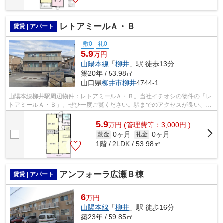
レトアミールＡ・Ｂ
賃貸 | アパート
敷0
礼0
5.9
万円
山陽本線
「
柳井
」駅 徒歩13分
築20年 / 53.98㎡
山口県
柳井市
柳井
4744-1
山陽本線柳井駅周辺物件：レトアミールＡ・Ｂ。当社イチオシの物件の「レ
トアミールＡ・Ｂ」。ぜひ一度ご覧ください。駅までのアクセスが良い、徒
歩13分のところに位置する物件です。...
5.9
万
円
(管理費等：3,000円 )
0ヶ月
0ヶ月
敷金
礼金
1階 / 2LDK / 53.98㎡
アンフォーラ広瀬Ｂ棟
賃貸 | アパート
6
万円
山陽本線
「
柳井
」駅 徒歩16分
築23年 / 59.85㎡