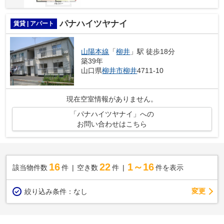
パナハイツヤナイ
賃貸 | アパート
山陽本線
「
柳井
」駅 徒歩18分
築39年
山口県
柳井市
柳井
4711-10
現在空室情報がありません。
「パナハイツヤナイ」への
お問い合わせはこちら
16
22
1～16
該当物件数
件
空き数
件
件を表示
変更
絞り込み条件：
なし