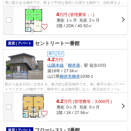
置に駅がある物件です。駅まで平坦な場所に位置する物件で、自転車をよく
使う方にも嬉しい立地です。柳井市に詳...
4
万
円
(管理費等：- )
1ヶ月
2ヶ月
敷金
礼金
1階 / 2DK / 40.92㎡
セントリート一番館
賃貸 | アパート
敷0
礼0
4.2
万円
山陽本線
「
柳井港
」駅 徒歩10分
築18年 / 27.56㎡
山口県
柳井市
柳井
1038-1
駅から徒歩10分に立地する、魅力的な駅近物件です。使い勝手の良いアパー
トでイチオシの物件です。柳井市にある物件探しなら、株式会社ティーレッ
クスにおまかせください。気になる事...
4.2
万
円
(管理費等：3,000円 )
0ヶ月
0ヶ月
敷金
礼金
1階 / 1K / 27.56㎡
フローレス1・2番館
賃貸 | アパート