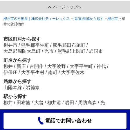
ページトップへ
柳井市の不動産｜株式会社ティーレックス
>
(賃貸)地域から探す
>
柳井市
>
柳
井の賃貸物件
市区町村から探す
柳井市
/
熊毛郡平生町
/
熊毛郡田布施町
/
大島郡周防大島町
/
光市
/
熊毛郡上関町
/
岩国市
町名から探す
柳井
/
新庄
/
古開作
/
大字波野
/
大字平生町
/
神代
/
伊保庄
/
大字平生村
/
南町
/
大字宇佐木
路線から探す
山陽本線
/
岩徳線
駅から探す
柳井
/
田布施
/
大畠
/
柳井港
/
岩田
/
周防高森
/
光
電話でお問い合わせ