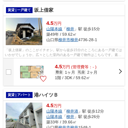
坂上借家
賃貸 | 一戸建て
4.5
万円
山陽本線
「
柳井
」駅 徒歩15分
築49年 / 59.62㎡
山口県
柳井市
柳井
4736-28-1
「坂上借家」のここがイチオシ。駅から徒歩15分のところにある一戸建ては
いかがでしょうか。広々とした室内のある一戸建て物件はこちらです。素敵
な賃貸戸建てを探すのであれば、株式...
4.5
万
円
(管理費等：- )
1ヶ月
2ヶ月
敷金
礼金
1階 / 3DK / 59.62㎡
港ハイツＢ
賃貸 | アパート
4.5
万円
山陽本線
「
柳井港
」駅 徒歩12分
山陽本線
「
柳井
」駅 徒歩26分
築33年 / 39.66㎡
山口県
柳井市
柳井
1548-1