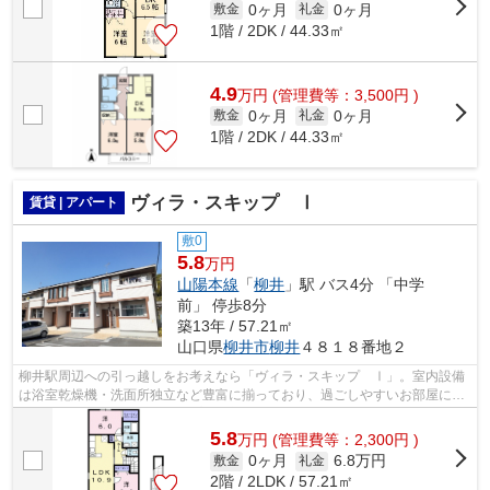
0ヶ月
0ヶ月
敷金
礼金
1階 / 2DK / 44.33㎡
4.9
万
円
(管理費等：3,500円 )
0ヶ月
0ヶ月
敷金
礼金
1階 / 2DK / 44.33㎡
ヴィラ・スキップ Ⅰ
賃貸 | アパート
敷0
5.8
万円
山陽本線
「
柳井
」駅 バス4分 「中学
前」 停歩8分
築13年 / 57.21㎡
山口県
柳井市
柳井
４８１８番地２
柳井駅周辺への引っ越しをお考えなら「ヴィラ・スキップ Ⅰ」。室内設備
は浴室乾燥機・洗面所独立など豊富に揃っており、過ごしやすいお部屋にな
っております。アパートタイプのお部屋...
5.8
万
円
(管理費等：2,300円 )
0ヶ月
6.8万円
敷金
礼金
2階 / 2LDK / 57.21㎡