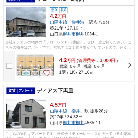
敷0
礼0
4.2
万円
山陽本線
「
柳井港
」駅 徒歩9分
築21年 / 27.16㎡
山口県
柳井市
柳井
1034-1
当社イチオシの物件の「フローレス1・2番館」。ぜひ一度ご覧ください。こ
ちらの物件はアパートです。敷地内にゴミ置き場が付いているので、遠くま
で運ぶ必要がなくゴミ出しが楽になり...
4.2
万
円
(管理費等：3,000円 )
0ヶ月
0ヶ月
敷金
礼金
1階 / 1K / 27.16㎡
ディアス下馬皿
賃貸 | アパート
4.5
万円
山陽本線
「
柳井
」駅 徒歩28分
築27年 / 34.32㎡
山口県
柳井市
柳井
4565-11
こちらの物件はアパートです。株式会社ティーレックスが扱っている山陽本