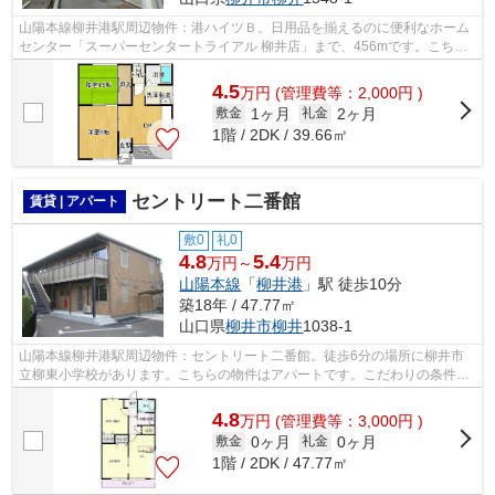
山陽本線柳井港駅周辺物件：港ハイツＢ。日用品を揃えるのに便利なホーム
センター「スーパーセンタートライアル 柳井店」まで、456mです。こちら
の物件はアパートです。この物件は駅ま...
4.5
万
円
(管理費等：2,000円 )
1ヶ月
2ヶ月
敷金
礼金
1階 / 2DK / 39.66㎡
セントリート二番館
賃貸 | アパート
敷0
礼0
4.8
5.4
万円～
万円
山陽本線
「
柳井港
」駅 徒歩10分
築18年 / 47.77㎡
山口県
柳井市
柳井
1038-1
山陽本線柳井港駅周辺物件：セントリート二番館。徒歩6分の場所に柳井市
立柳東小学校があります。こちらの物件はアパートです。こだわりの条件と
して多い、駅徒歩10分の物件です。柳井...
4.8
万
円
(管理費等：3,000円 )
0ヶ月
0ヶ月
敷金
礼金
1階 / 2DK / 47.77㎡