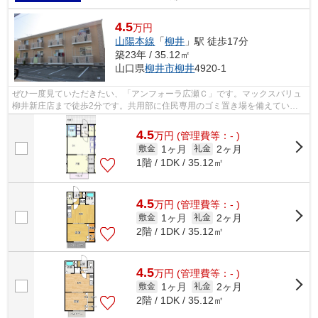
4.5
万円
山陽本線
「
柳井
」駅 徒歩17分
築23年 / 35.12㎡
山口県
柳井市
柳井
4920-1
ぜひ一度見ていただきたい、「アンフォーラ広瀬Ｃ」です。マックスバリュ
柳井新庄店まで徒歩2分です。共用部に住民専用のゴミ置き場を備えている
ので、面倒なゴミ出しも楽になります...
4.5
万
円
(管理費等：- )
1ヶ月
2ヶ月
敷金
礼金
1階 / 1DK / 35.12㎡
4.5
万
円
(管理費等：- )
1ヶ月
2ヶ月
敷金
礼金
2階 / 1DK / 35.12㎡
4.5
万
円
(管理費等：- )
1ヶ月
2ヶ月
敷金
礼金
2階 / 1DK / 35.12㎡