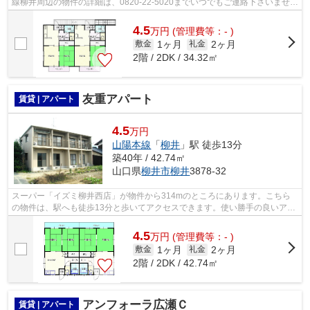
線柳井周辺の物件の詳細は、0820-22-5020までいつでもご連絡下さいませ。
お待ちしています。
4.5
万
円
(管理費等：- )
1ヶ月
2ヶ月
敷金
礼金
2階 / 2DK / 34.32㎡
友重アパート
賃貸 | アパート
4.5
万円
山陽本線
「
柳井
」駅 徒歩13分
築40年 / 42.74㎡
山口県
柳井市
柳井
3878-32
スーパー「イズミ柳井西店」が物件から314mのところにあります。こちら
の物件は、駅へも徒歩13分と歩いてアクセスできます。使い勝手の良いアパ
ートでイチオシの物件です。柳井市にあ...
4.5
万
円
(管理費等：- )
1ヶ月
2ヶ月
敷金
礼金
2階 / 2DK / 42.74㎡
アンフォーラ広瀬Ｃ
賃貸 | アパート