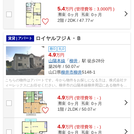
5.4
万
円
(管理費等：3,000円 )
0ヶ月
0ヶ月
敷金
礼金
2階 / 2DK / 47.77㎡
ロイヤルフジＡ・Ｂ
賃貸 | アパート
敷0
礼0
4.9
万円
山陽本線
「
柳井
」駅 徒歩28分
築26年 / 50.07㎡
山口県
柳井市
柳井
5148-1
こちらの物件はアパートです。今から物件をお探しになる方は、株式会社テ
ィーレックスにお任せください。柳井市の山陽本線柳井周辺にある物件を数
多く紹介中です。是非ご覧ください。
4.9
万
円
(管理費等：- )
0ヶ月
0ヶ月
敷金
礼金
1階 / 2LDK / 50.07㎡
4.9
万
円
(管理費等：- )
0ヶ月
0ヶ月
敷金
礼金