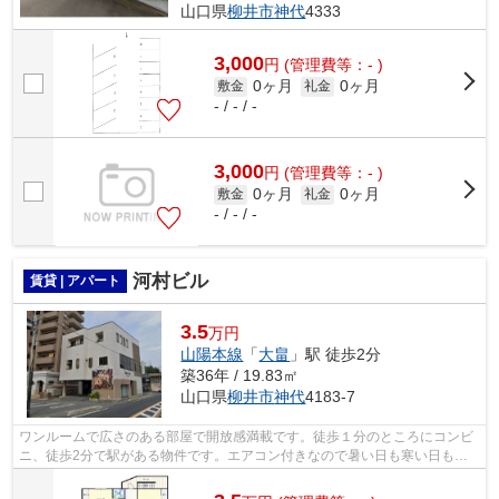
山口県
柳井市
神代
4333
3,000
円
(管理費等：- )
0ヶ月
0ヶ月
敷金
礼金
- / - / -
3,000
円
(管理費等：- )
0ヶ月
0ヶ月
敷金
礼金
- / - / -
河村ビル
賃貸 | アパート
3.5
万円
山陽本線
「
大畠
」駅 徒歩2分
築36年 / 19.83㎡
山口県
柳井市
神代
4183-7
ワンルームで広さのある部屋で開放感満載です。徒歩１分のところにコンビ
ニ、徒歩2分で駅がある物件です。エアコン付きなので暑い日も寒い日も安
心して過ごせます。転居先に住み心地も...