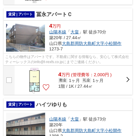
冨永アパートＣ
賃貸 | アパート
4
万円
山陽本線
「
大畠
」駅 徒歩70分
築20年 / 27.44㎡
山口県
大島郡周防大島町
大字小松開作
1273-7
こちらの物件はアパートです。不動産に関する情報なら、安心して株式会社
ティーレックスのinfo@t-rexfs.co.jpにまでご連絡ください。
4
万
円
(管理費等：2,000円 )
1ヶ月
1ヶ月
敷金
礼金
1階 / 1K / 27.44㎡
ハイツゆりも
賃貸 | アパート
山陽本線
「
大畠
」駅 徒歩73分
築20年
山口県
大島郡周防大島町
大字小松開作
1398-2