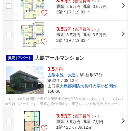
3.5
万
円
(管理費等：- )
3.5万円
3.5万円
敷金
礼金
3階 / 1R / 19.83㎡
3.5
万
円
(管理費等：- )
3.5万円
3.5万円
敷金
礼金
3階 / 1R / 19.83㎡
大島アールマンション
賃貸 | アパート
3.5
万円
山陽本線
「
大畠
」駅 徒歩67分
築32年 / 39.12㎡
山口県
大島郡周防大島町
大字小松開作
158-38
こちらの物件は周防大島町立明新小学校が489m以内にあります。こちらの
物件はアパートです。豊富な物件情報をご用意している株式会社ティーレッ
クスへのお問い合わせは、TEL[0820-22-5...
3.5
万
円
(管理費等：- )
3.5万円
7万円
敷金
礼金
1階 / 2DK / 39.12㎡