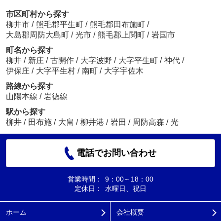
市区町村から探す
柳井市
/
熊毛郡平生町
/
熊毛郡田布施町
/
大島郡周防大島町
/
光市
/
熊毛郡上関町
/
岩国市
町名から探す
柳井
/
新庄
/
古開作
/
大字波野
/
大字平生町
/
神代
/
伊保庄
/
大字平生村
/
南町
/
大字宇佐木
路線から探す
山陽本線
/
岩徳線
駅から探す
柳井
/
田布施
/
大畠
/
柳井港
/
岩田
/
周防高森
/
光
電話でお問い合わせ
営業時間：
9：00～18：00
定休日：
水曜日、祝日
ホーム
会社概要