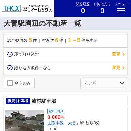
閲覧履歴
お気に入り
メニュー
0
0
大畠駅周辺の不動産一覧
5
6
1～5
該当物件数
件
空き数
件
件を表示
駅で絞り込む
変更
変更
絞り込み条件：
なし
空室のみ
藤村駐車場
賃貸 | 駐車場
敷0
礼0
3,000
円
山陽本線
「
大畠
」駅 徒歩8分
- / -㎡