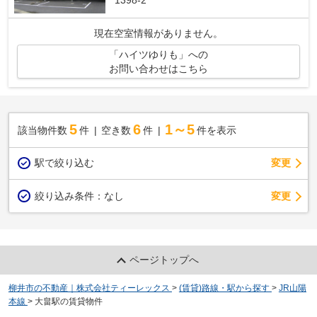
現在空室情報がありません。
「ハイツゆりも」への
お問い合わせはこちら
5
6
1～5
該当物件数
件
空き数
件
件を表示
駅で絞り込む
変更
変更
絞り込み条件：
なし
ページトップへ
柳井市の不動産｜株式会社ティーレックス
>
(賃貸)路線・駅から探す
>
JR山陽
本線
>
大畠駅の賃貸物件