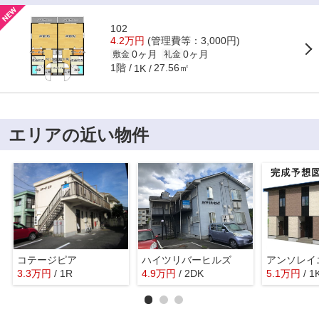
102
4.2万円
(管理費等：3,000円)
0ヶ月
0ヶ月
敷金
礼金
1階
27.56㎡
1K
エリアの近い物件
コテージピア
ハイツリバーヒルズ
3.3
万
円
/ 1R
4.9
万
円
/ 2DK
5.1
万
円
/ 1