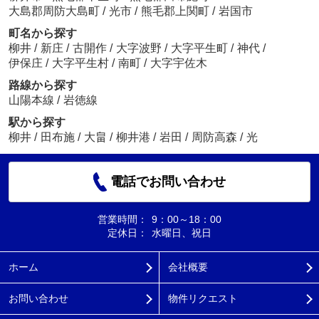
大島郡周防大島町
/
光市
/
熊毛郡上関町
/
岩国市
町名から探す
柳井
/
新庄
/
古開作
/
大字波野
/
大字平生町
/
神代
/
伊保庄
/
大字平生村
/
南町
/
大字宇佐木
路線から探す
山陽本線
/
岩徳線
駅から探す
柳井
/
田布施
/
大畠
/
柳井港
/
岩田
/
周防高森
/
光
電話でお問い合わせ
営業時間：
9：00～18：00
定休日：
水曜日、祝日
ホーム
会社概要
お問い合わせ
物件リクエスト